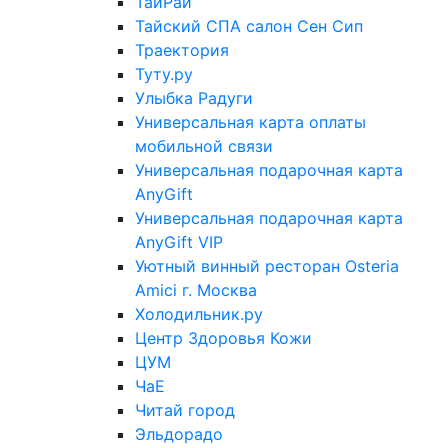
ТайРай
Тайский СПА салон Сен Сип
Траектория
Туту.ру
Улыбка Радуги
Универсальная карта оплаты
мобильной связи
Универсальная подарочная карта
AnyGift
Универсальная подарочная карта
AnyGift VIP
Уютный винный ресторан Osteria
Amici г. Москва
Холодильник.ру
Центр Здоровья Кожи
ЦУМ
ЧаЕ
Читай город
Эльдорадо