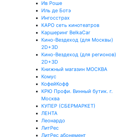
Ив Роше
Иль де Ботэ
Ингосстрах
КАРО сеть кинотеатров
Каршеринг BelkaCar
Кино-Вездеход (для Москвы)
2D+3D
Кино-Вездеход (для регионов)
2D+3D
Книжный магазин МОСКВА
Комус
КофейКофф
КРЮ Профи. Винный бутик. г.
Москва
КУПЕР (СБЕРМАРКЕТ)
ЛЕНТА
Леонардо
ЛитРес
ЛитРес абонемент