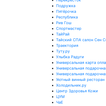
Перекресток
Подружка
Пятёрочка
Республика
Рив Гош
Спортмастер
ТайРай
Тайский СПА салон Сен С
Траектория
Туту.ру
Улыбка Радуги
Универсальная карта опл
Универсальная подарочная
Универсальная подарочная
Уютный винный ресторан O
Холодильник.ру
Центр Здоровья Кожи
ЦУМ
ЧаЕ