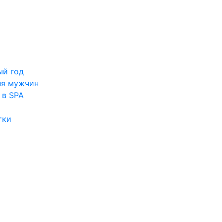
ый год
ля мужчин
 в SPA
тки