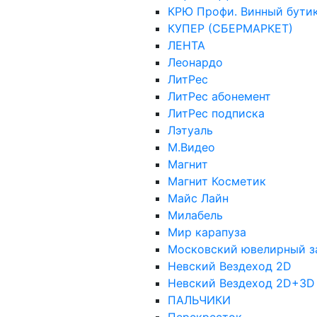
КРЮ Профи. Винный бутик.
КУПЕР (СБЕРМАРКЕТ)
ЛЕНТА
Леонардо
ЛитРес
ЛитРес абонемент
ЛитРес подписка
Лэтуаль
М.Видео
Магнит
Магнит Косметик
Майс Лайн
Милабель
Мир карапуза
Московский ювелирный з
Невский Вездеход 2D
Невский Вездеход 2D+3D
ПАЛЬЧИКИ