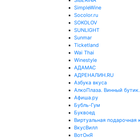
SIBERINA
SimpleWine
Socolor.ru
SOKOLOV
SUNLIGHT
Sunmar
Ticketland
Wai Thai
Winestyle
АДАМАС
АДРЕНАЛИН.RU
Азбука вкуса
АлкоПлаза. Винный бутик.
Афиша.ру
Бубль-Гум
Буквоед
Виртуальная подарочная к
ВкусВилл
ВотОнЯ