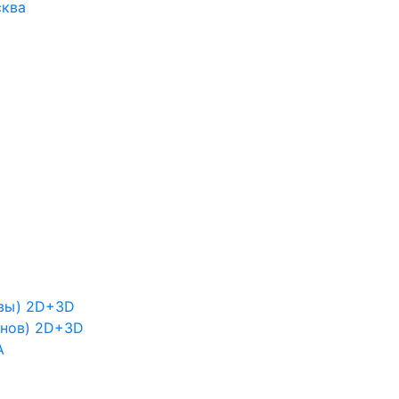
сква
квы) 2D+3D
онов) 2D+3D
А