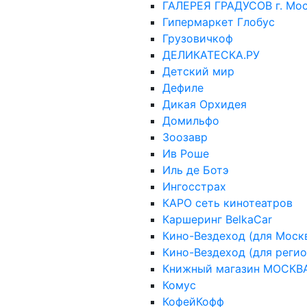
ГАЛЕРЕЯ ГРАДУСОВ г. Мо
Гипермаркет Глобус
Грузовичкоф
ДЕЛИКАТЕСКА.РУ
Детский мир
Дефиле
Дикая Орхидея
Домильфо
Зоозавр
Ив Роше
Иль де Ботэ
Ингосстрах
КАРО сеть кинотеатров
Каршеринг BelkaCar
Кино-Вездеход (для Мос
Кино-Вездеход (для реги
Книжный магазин МОСКВ
Комус
КофейКофф